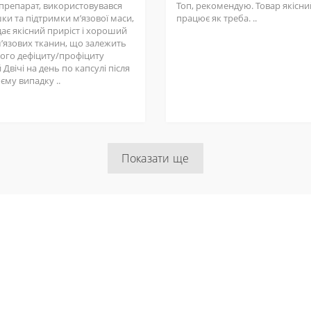
 препарат, використовувався
Топ, рекомендую. Товар якісний
ки та підтримки мʼязової маси,
працює як треба. ..
ає якісний приріст і хороший
мʼязових тканин, що залежить
шого дефіциту/профіциту
 Двічі на день по капсулі після
оєму випадку ..
Показати ще