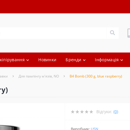
кіпірування
Новинки
Бренди
Інформація
авки
Для пампінгу м'язів, NO
B4 Bomb (300 g, blue raspberry)
ry)
Відгуки:
(0)
Виробник:
USN