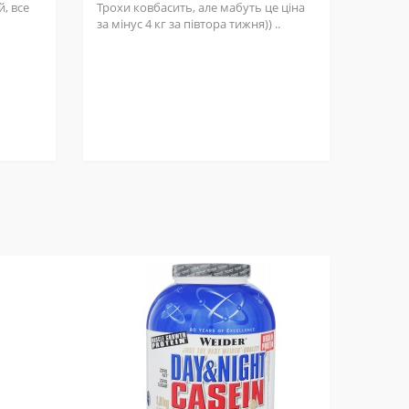
, все
Трохи ковбасить, але мабуть це ціна
за мінус 4 кг за півтора тижня)) ..