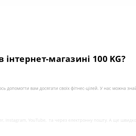
в інтернет-магазині 100 KG?
ь допомогти вам досягати своїх фітнес-цілей. У нас можна зна
ber, Instagram, YouTube, та через електронну пошту. А ще швид