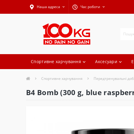
Наша адреса
Час роботи
Спортивне харчування
Аксесуари
Е
Спортивне харчування
Передтренувальні доб
B4 Bomb (300 g, blue raspber