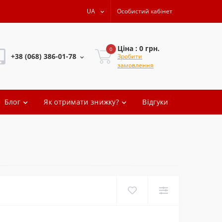
UA
Особистий кабінет
Ціна : 0 грн.
0
+38 (068) 386-01-78
Зробити
замовлення
+38 (068) 386-01-78
Блог
Як отримати знижку?
Відгуки
+38 (068) 386-01-78
+38 (068) 386-01-78
oleg.artem