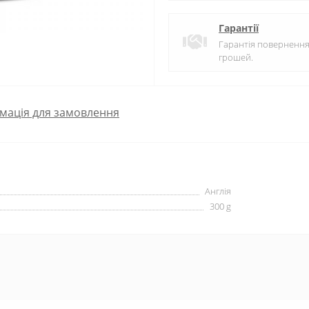
Гарантії
Гарантія поверненн
грошей.
мація для замовлення
Англія
300 g