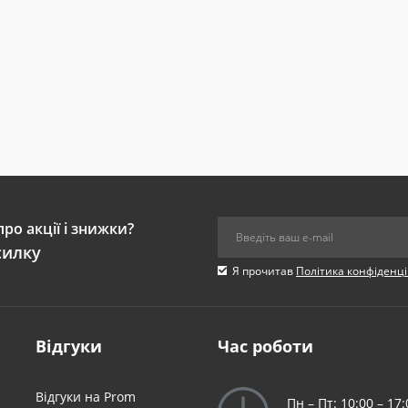
ро акції і знижки?
силку
Я прочитав
Політика конфіденці
Відгуки
Час роботи
я
Відгуки на Prom
Пн – Пт: 10:00 – 17: