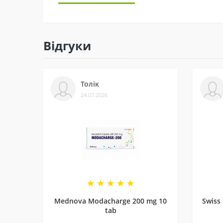
3 - Безпека
Ми сертифіковані на Prom і маємо багато відгу
Відгуки
4 - Спеціальні пропозиції
Маємо хороші ціни завдяки прямим контактам 
Толік
5 - Репутація
24.07.2026
Ми працюємо з 2011 року. За цей час відправи
рекомендують і повертаються знову.
Mednova Modacharge 200 mg 10
Swiss
tab