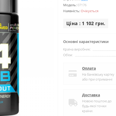
Модель:
07176
Наявність:
Очікується
Ціна : 1 102 грн.
Основні характеристики
Країна виробник:
Об'єм:
Оплата
На банківську картку
або при отриманні
Доставка
Новою поштою до
будь-якої точки
країни.