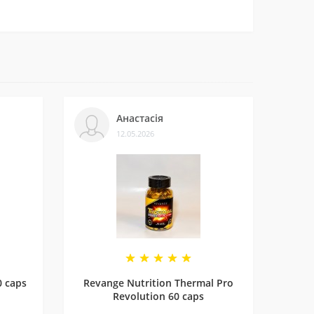
ти.
леннями на нашій сторінці у
Telegram-каналі
.
Анастасія
12.05.2026
и багатьом клієнтам. Нам приємно, що нас
0 caps
Revange Nutrition Thermal Pro
Revolution 60 caps