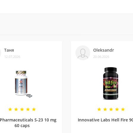
ків на різних платформах. Це підтверджує, що нам можна довіря
із постачальниками. Часто бувають знижки — слідкуйте за онов
Таня
Oleksandr
12.07.2026
20.06.2026
ли безліч замовлень, протестували багато продуктів і допомогл
 Pharmaceuticals S-23 10 mg
Innovative Labs Hell Fire 9
60 caps