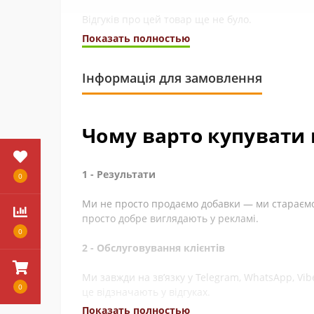
Відгуків про цей товар ще не було.
Показать полностью
Інформація для замовлення
Чому варто купувати 
1 - Результати
0
Ми не просто продаємо добавки — ми стараємос
просто добре виглядають у рекламі.
0
2 - Обслуговування клієнтів
Ми завжди на зв’язку у Telegram, WhatsApp, Vi
0
це відзначають у відгуках.
Показать полностью