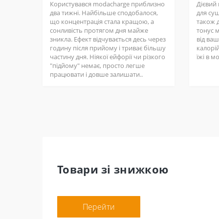
Користувався modacharge приблизно
Дієвий
два тижні. Найбільше сподобалося,
для суш
що концентрація стала кращою, а
також д
сонливість протягом дня майже
тонус 
зникла. Ефект відчувається десь через
від ва
годину після прийому і триває більшу
калорій
частину дня. Ніякої ейфорії чи різкого
їжі в м
"підйому" немає, просто легше
працювати і довше залишати..
Товари зі знижкою
Перейти