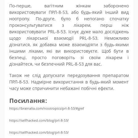
По-перше, вагітним жінкам заборонено
використовувати ПРЛ-8-53, або будь-який інший вид
ноотропу. По-друге, було б непогано спочатку
проконсультуватися з лікарем, перш ніж
використовувати PRL-8-53. Існує дуже мало досліджень
щодо лікарської взаємодії PRL-8-53. Неможливо
дізнатися, як добавка може взаємодіяти з будь-якими
іншими ліками, які ви використовуєте. Щоб бути в
безпеці, просто поговоріть зі своїм лікарем і
дізнайтеся, чи безпечний PRL-8-53 для вас.
Також не слід допускати передозування препаратом
ПРЛ-8-53. Надмірне використання в будь-який момент
часу може спричинити небажані побічні ефекти.
Посилання:
https://brainalia.com/nootropics/prl-8-53/#gref
https://selfhacked.com/blog/prl-8-53/
https://selfhacked.com/blog/prl-8-53/