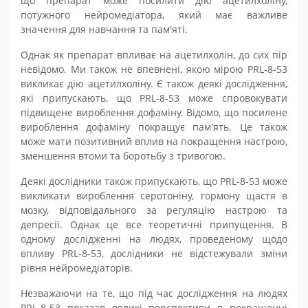
що препарат може посилити дію ацетилхоліну,
потужного нейромедіатора, який має важливе
значення для навчання та пам'яті.
Однак як препарат впливає на ацетилхолін, до сих пір
невідомо. Ми також не впевнені, якою мірою PRL-8-53
викликає дію ацетилхоліну. Є також деякі дослідження,
які припускають, що PRL-8-53 може спровокувати
підвищене вироблення дофаміну. Відомо, що посилене
вироблення дофаміну покращує пам'ять. Це також
може мати позитивний вплив на покращення настрою,
зменшення втоми та боротьбу з тривогою.
Деякі дослідники також припускають, що PRL-8-53 може
викликати вироблення серотоніну, гормону щастя в
мозку, відповідального за регуляцію настрою та
депресії. Однак це все теоретичні припущення. В
одному дослідженні на людях, проведеному щодо
впливу PRL-8-53, дослідники не відстежували зміни
рівня нейромедіаторів.
Незважаючи на те, що під час дослідження на людях
PRL-8-53 показав великі перспективи в покращенні