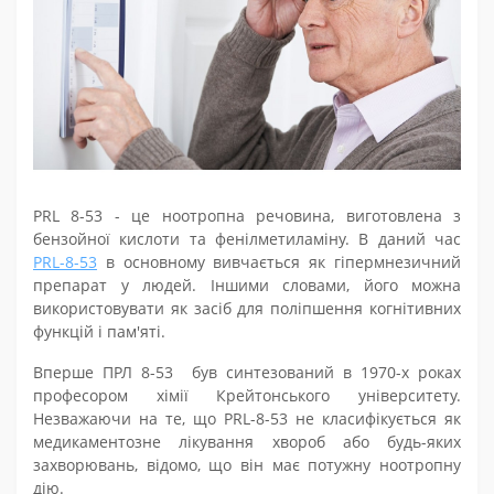
PRL 8-53 - це ноотропна речовина, виготовлена з
бензойної кислоти та фенілметиламіну. В даний час
PRL-8-53
в основному вивчається як гіпермнезичний
препарат у людей. Іншими словами, його можна
використовувати як засіб для поліпшення когнітивних
функцій і пам'яті.
Вперше ПРЛ 8-53 був синтезований в 1970-х роках
професором хімії Крейтонського університету.
Незважаючи на те, що PRL-8-53 не класифікується як
медикаментозне лікування хвороб або будь-яких
захворювань, відомо, що він має потужну ноотропну
дію.