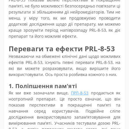
пам'яті, не було можливості безпосередньо пов'язати ці
результати зі збільшенням дії нейромедіаторів. Тим не
менш, у міру того, як ми продовжуємо проводити
додаткові дослідження щодо дії препарату, ми можемо
краще зрозуміти період напіврозпаду PRL-8-53, як діє
препарат та його можливі ефекти.
Переваги та ефекти PRL-8-53
Незважаючи на обмежені клінічні дані щодо можливих
ефектів PRL-8-53, існують певні переваги PRL-8-53, на
які ви можете розраховувати, якщо вирішите його
використовувати. Ось проста розбивка кожного з них.
1. Поліпшення пам'яті
Як ми вже зазначали вище,
ПРЛ-8-53
продається як
ноотропний препарат. Це просто означає, що він
показав перспективи в покращенні пам'яті та
навчання серед користувачів. Подвійне сліпе
дослідження використовувало запам'ятовування для
вимірювання пам'яті. Учасників тестували дозою PRL-