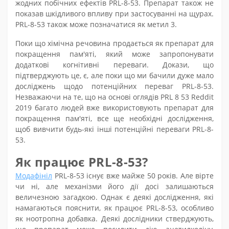
жодних побічних ефектів PRL-8-53. Препарат також не
показав шкідливого впливу при застосуванні на щурах.
PRL-8-53 також може позначатися як метил 3.
Поки що хімічна речовина продається як препарат для
покращення пам'яті, який може запропонувати
додаткові когнітивні переваги. Докази, що
підтверджують це, є, але поки що ми бачили дуже мало
досліджень щодо потенційних переваг PRL-8-53.
Незважаючи на те, що на основі оглядів PRL 8 53 Reddit
2019 багато людей вже використовують препарат для
покращення пам'яті, все ще необхідні дослідження,
щоб вивчити будь-які інші потенційні переваги PRL-8-
53.
Як працює PRL-8-53?
Модафініл
PRL-8-53 існує вже майже 50 років. Але вірте
чи ні, але механізми його дії досі залишаються
величезною загадкою. Однак є деякі дослідження, які
намагаються пояснити, як працює PRL-8-53, особливо
як ноотропна добавка. Деякі дослідники стверджують,