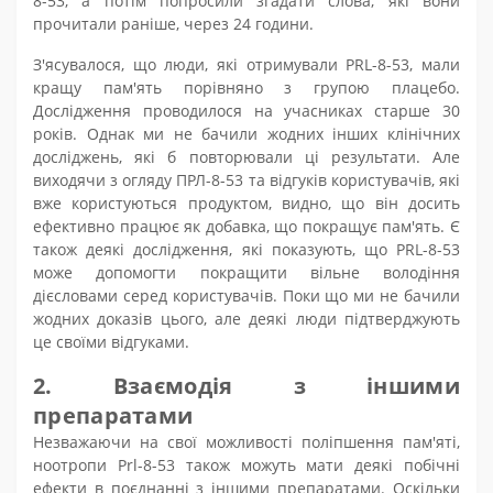
8-53, а потім попросили згадати слова, які вони
прочитали раніше, через 24 години.
З'ясувалося, що люди, які отримували PRL-8-53, мали
кращу пам'ять порівняно з групою плацебо.
Дослідження проводилося на учасниках старше 30
років. Однак ми не бачили жодних інших клінічних
досліджень, які б повторювали ці результати. Але
виходячи з огляду ПРЛ-8-53 та відгуків користувачів, які
вже користуються продуктом, видно, що він досить
ефективно працює як добавка, що покращує пам'ять. Є
також деякі дослідження, які показують, що PRL-8-53
може допомогти покращити вільне володіння
дієсловами серед користувачів. Поки що ми не бачили
жодних доказів цього, але деякі люди підтверджують
це своїми відгуками.
2. Взаємодія з іншими
препаратами
Незважаючи на свої можливості поліпшення пам'яті,
ноотропи Prl-8-53 також можуть мати деякі побічні
ефекти в поєднанні з іншими препаратами. Оскільки