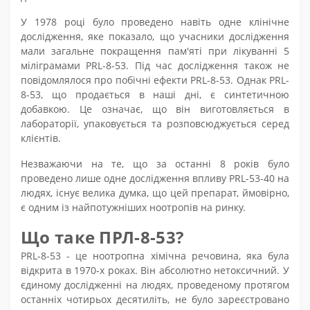
У 1978 році було проведено навіть одне клінічне
дослідження, яке показало, що учасники дослідження
мали загальне покращення пам'яті при лікуванні 5
міліграмами PRL-8-53. Під час дослідження також не
повідомлялося про побічні ефекти PRL-8-53. Однак PRL-
8-53, що продається в наші дні, є синтетичною
добавкою. Це означає, що він виготовляється в
лабораторії, упаковується та розповсюджується серед
клієнтів.
Незважаючи на те, що за останні 8 років було
проведено лише одне дослідження впливу PRL-53-40 на
людях, існує велика думка, що цей препарат, ймовірно,
є одним із найпотужніших ноотропів на ринку.
Що таке ПРЛ-8-53?
PRL-8-53 - це ноотропна хімічна речовина, яка була
відкрита в 1970-х роках. Він абсолютно нетоксичний. У
єдиному дослідженні на людях, проведеному протягом
останніх чотирьох десятиліть, не було зареєстровано