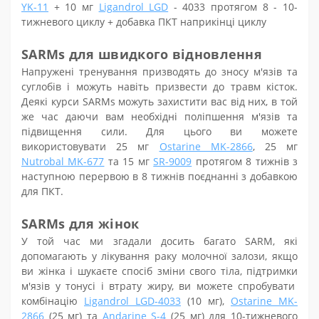
YK-11
+ 10 мг
Ligandrol LGD
- 4033 протягом 8 - 10-
тижневого циклу + добавка ПКТ наприкінці циклу
SARMs для швидкого
відновлення
Напружені тренування призводять до зносу м'язів та
суглобів і можуть навіть призвести до травм кісток.
Деякі
курси
SARM
s
можуть захистити вас від них, в той
же час даючи вам необхідні поліпшення м'язів та
підвищення сили. Для цього ви можете
використовувати 2
5
мг
Ostarine MK-2866
,
25
мг
Nutrobal MK-677
та 1
5
мг
SR-9009
протягом 8 тижнів з
наступною перервою в 8 тижнів поєднанні з добавкою
для ПКТ
.
SARMs для жінок
У той час ми згадали досить багато SARM, які
допомагають у лікування раку молочної залози, якщо
ви жінка і шукаєте
спосіб
зміни свого
тіла, підтримки
м'язів у тонусі і втрату жиру, ви можете спробувати
комбінацію
Ligandrol LGD-4033
(
10
мг),
Ostarine MK-
2866
(
25
мг) та
Andarine S-4
(
25
мг) для 10-тижневого