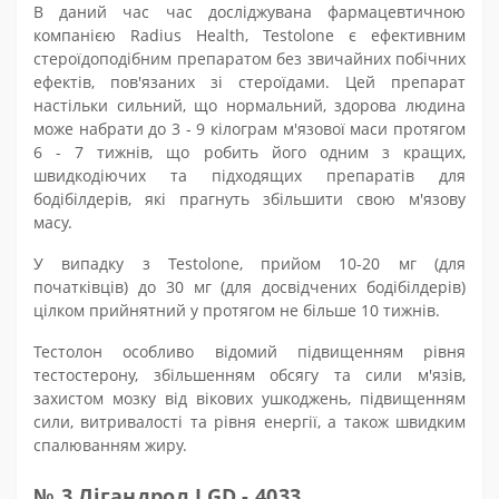
В даний час час досліджувана фармацевтичною
компанією Radius Health, Testolone є ефективним
стероїдоподібним препаратом без звичайних побічних
ефектів, пов'язаних зі стероїдами. Цей препарат
настільки сильний, що нормальний, здорова людина
може набрати до
3
- 9
кілограм
м'язової маси протягом
6 - 7 тижнів, що робить його одним з кращих,
швидкодіючих та підходящих препаратів для
бодібілдерів, які прагнуть збільшити свою м'язову
масу.
У випадку з Testolone, прийом
10
-
2
0 мг (для
початківців) до
3
0 мг (для досвідчених бодібілдерів)
цілком прийнятний у протягом не більше 10 тижнів.
Тестолон особливо відомий підвищенням рівня
тестостерону, збільшенням обсягу та сили м'язів,
захистом мозку від вікових ушкоджень, підвищенням
сили, витривалості та рівня енергії, а також швидким
спалюванням жиру.
№ 3 Лігандрол LGD - 4033