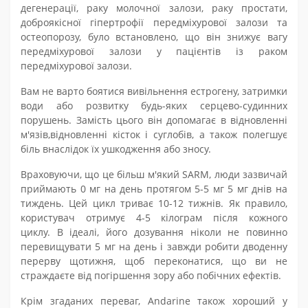
дегенерації, раку молочної залози, раку простати,
доброякісної гіпертрофії передміхурової залози та
остеопорозу, було встановлено, що він знижує вагу
передміхурової залози у пацієнтів із раком
передміхурової залози.
Вам
не
варто
бо
я
тися вивільнення естрогену, затримки
води або розвитку будь-яких серцево-судинних
порушень. Замість цього він допомагає в відновленні
м'язів,
відновленні
кісток і суглобів, а також полегшує
біль внаслідок їх ушкодження або зносу.
Враховуючи, що це більш м'який SARM, люди зазвичай
приймають 0 мг на день протягом 5-5 мг 5 мг днів на
тиждень. Цей цикл триває 10-12 тижнів. Як правило,
користувач отримує
4
-
5
кілограм
після кожного
циклу. В ідеалі, його дозування ніколи не повинно
перевищувати 5 мг на день і завжди робити дводенну
перерву щотижня, щоб переконатися, що ви не
страждаєте від
погіршення
зору або
побічних ефектів
.
Крім згаданих переваг, Andarine також хороший у