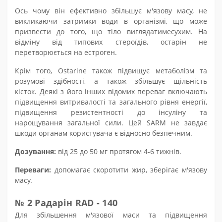
Ось чому він ефективно збільшує м'язову масу, не
викликаючи затримки води в організмі, що може
призвести до того, що тіло виглядатиме
сухим. На
відміну від типових стероїдів, остарін не
перетворюється на естроген.
Крім того, Ostarine також підвищує метаболізм та
розумові здібності, а також збільшує щільність
кісток. Деякі з його інших відомих переваг включають
підвищення витривалості та загального рівня енергії,
підвищення резистентності до інсуліну та
нарощування загальної сили. Цей SARM не завдає
шкоди органам користувача є відносно безпечним.
Дозування:
від 25 до
50
мг протягом 4-6 тижнів.
Переваги:
допомагає скоротити жир, зберігає м'язову
масу.
№
2 Радарін RAD - 140
Для збільшення м'язової маси та підвищення