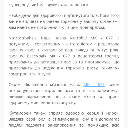
функціонує як і має дуже схожі переваги.
Необхідний для здорового і підтягнутого тіла. Крім того,
він не впливає на рівень гормонів у вашому організмі,
вам навіть не потрібний ПКТ з цим препаратом.
Nutrocubalisis, інша назва Nutrobal MK - 677, є
потужним, селективним антагоністом рецептора
греліну (грелін контролює ваш голод) та імітує роль
греліну. Взаємодія МК - 677 з рецептором греліну
призводить до активації гіпофіза та гіпоталамуса, що
призводить до виділення гормонів росту, таких як
соматропін та інсулін.
Окрім
збільшення
м'язової маси,
MK - 677
також
покращує стан шкіри, волосся та нігтів, забезпечує
швидке відновлення після травм м'язів та сприяє
здоровому живлення та стану сну.
Ібутаморен також сприяє здоров'ю серця і нирок.
Завдяки своїй ролі в стимулюванні сну, він допомагає
людям подолати занепокоєння та пом'якшує всю