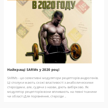
Найкращі SARMs у 2020 році
SARMs - це селективні модулятори рецепторів андрогенів.
Ці сполуки мають схожі властивості з анаболическими
стероїдами, але, судячи з назви, діють вибірково. Як
модулятор рецепторів вони впливають на певні тканини
чи області.Для порівняння, стероїди ..