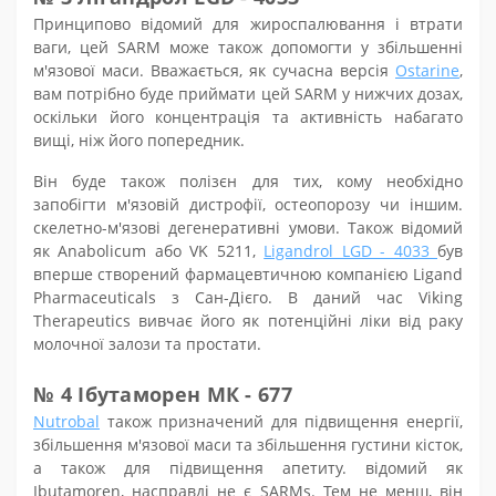
Принципово відомий для жироспалювання і втрати
ваги, цей SARM може також допомогти у збільшенні
м'язової маси. Вважається,
як
сучасна версія
Ostarine
,
вам потрібно буде приймати цей SARM у нижчих дозах,
оскільки його концентрація та активність набагато
вищі, ніж його попередник.
Він буде також
поліз
єн
для тих, кому необхідно
запобігти м'язовій дистрофії, остеопорозу чи іншим.
скелетно-м'язові дегенеративні умови. Також відомий
як Anabolicum або VK 5211,
Ligandrol LGD - 4033
був
вперше створений фармацевтичною компанією Ligand
Pharmaceuticals з Сан-Дієго. В даний час Viking
Therapeutics вивчає його як потенційні ліки від раку
молочної залози та простати.
№ 4 Ібутаморен МК - 677
Nutrobal
також призначений для підвищення енергії,
збільшення м'язової маси та збільшення густини кісток,
а також для підвищення апетиту. відомий як
Ibutamoren, насправді не є SARM
s
. Тем не менш, він