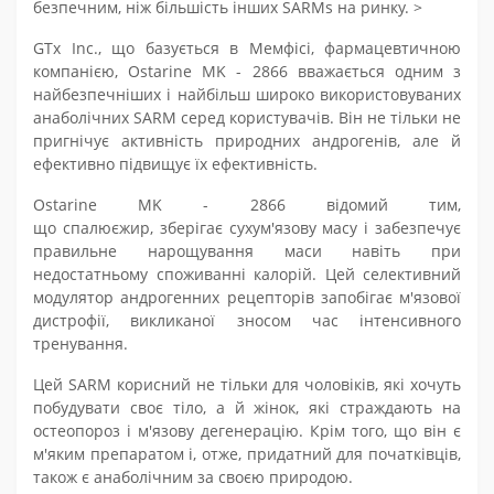
безпечним, ніж більшість інших SARM
s
на ринку. >
GTx Inc., що базується в Мемфісі, фармацевтичною
компанією, Ostarine MK - 2866 вважається одним з
найбезпечніших і найбільш широко використовуваних
анаболічних SARM серед користувачів. Він не тільки не
пригнічує активність природних андрогенів, але й
ефективно підвищує їх ефективність.
Ostarine MK - 2866 відомий тим,
що
спалює
жир, зберігає
суху
м'язову масу
і забезпечує
правильне нарощування
маси
навіть при
недостатньому споживанні калорій. Цей селективний
модулятор андрогенних рецепторів запобігає м'язової
дистрофії, викликаної зносом час інтенсивного
тренування.
Цей SARM корисний не тільки для чоловіків, які хочуть
побудувати своє тіло, а й жінок, які страждають на
остеопороз і м'язову дегенерацію. Крім того, що він є
м'яким
препаратом
і, отже, придатний для початківців,
також є анаболічним за своєю природою
.