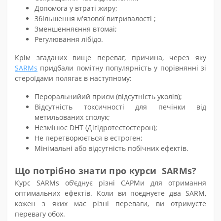
Допомога у втраті жиру
;
Збільшення м'язової витривалості
;
Зменшення
єння
втома
і
;
Регулювання лібідо.
Крім згаданих вище переваг, причина, через яку
SARMs
придбали помітну популярність у порівнянні зі
стероїдами полягає в наступному:
Пероральний
ий
при
єм
(відсутність уколів);
Відсутність токсичності для печінки від
метильованих сполук;
Не
змінює DHT (Дігідротестостерон);
Не перетворюється в естроген;
Мінімальні або
відсутність
побічних ефектів.
Що потрібно знати про курси
SARM
s
?
Курс
SARM
s
об'єднує різні
САРМи
для отримання
оптимальних ефектів. Коли ви поєднуєте два SARM,
кожен з яких має різні переваги, ви отримуєте
перевагу обох.