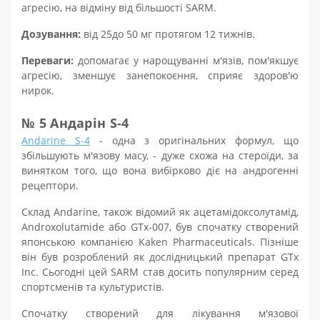
агресію, на відміну від більшості SARM
.
Дозування:
від
25
до 50 мг протягом 12 тижнів.
Переваги:
допомагає у нарощуванні м'язів, пом'якшує
агресію, зменшує занепокоєння, сприяє здоров'ю
нирок
.
№
5 Андарін S-4
Andarine S-4
- одна з оригінальних формул, що
збільшують м'язову масу, - дуже схожа на стероїди, за
винятком того, що вона вибірково діє на андрогенні
рецептори.
Склад Andarine, також відомий як ацетамідоксолутамід,
Androxolutamide або GTx-007, був спочатку створений
японською компанією Kaken Pharmaceuticals. Пізніше
він був розроблений як дослідницький препарат GTx
Inc. Сьогодні цей SARM став досить популярним серед
спортсменів та культуристів.
Спочатку створений для лікування м'язової