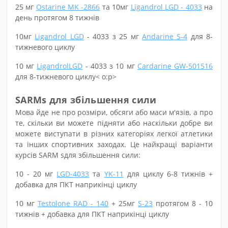
2
5
мг
Ostarine MK -2866
та
10
мг
Ligandrol LGD - 4033
на
день протягом 8 тижнів
10
мг
Ligandrol LGD
- 4033 з
2
5 мг
Andarine S-4
для 8-
тижневого циклу
10 мг
LigandrolLGD
- 4033 з 10 мг
Cardarine GW-501516
для 8-тижневого циклу< o:p>
SARMs для
збільшення
сили
Мова йде не про розміри, обсяги або маси м'язів, а про
те, скільки ви можете підняти або наскільки добре ви
можете виступати в різних категоріях легкої атлетики
та інших спортивних заходах. Це найкращі варіанти
курсів
SARM
s
для
збільшення сили
:
10 -
20
мг
LGD-4033
та
YK-11
для циклу 6-8 тижнів +
добавка
для ПКТ
наприкінці циклу
10 мг
Testolone RAD - 140
+
25
мг
S-23
протягом 8 - 10
тижнів + добавка
для ПКТ
наприкінці циклу