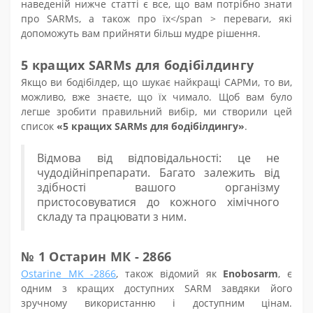
наведеній нижче статті є все, що вам потрібно знати
про SARM
s
, а також про
їх</span >
переваги, які
допоможуть вам прийняти більш мудре рішення.
5 кращих SARM
s
для бодібілдингу
Якщо ви бодібілдер, що шукає
найкращі САРМи
, то ви,
можливо, вже знаєте, що їх чимало. Щоб вам було
легше зробити правильний вибір, ми створили цей
список
«5 кращих SARM
s
для бодібілдингу»
.
Відмова від відповідальності: це не
чудодійні
препарати
. Багато залежить від
здібності вашого організму
пристосовуватися до кожного хімічного
складу та працювати з ним.
№ 1 Остарин МК - 2866
Ostarine MK -2866
, також відомий як
Enobosarm
, є
одним з кращих доступних SARM завдяки його
зручному використанню і доступним цінам.