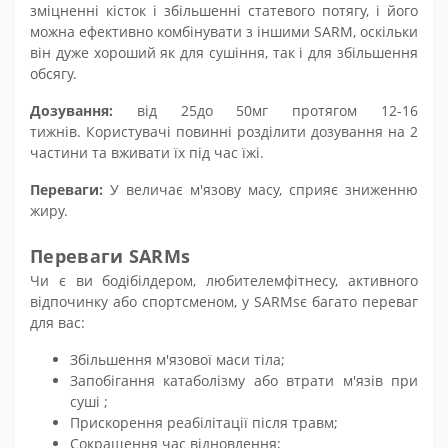
зміцненні кісток і
збільшенні
статевого потягу, і його
можна ефективно комбінувати з іншими SARM, оскільки
він дуже хороший як для
сушіння
, так і для збільшення
обсягу.
Дозування:
від
25
до
50
мг протягом 12-16
тижнів. Користувачі повинні розділити дозування на
2
частини та вживати їх під час їжі.
Переваги:
У
величає
м'язову масу, сприяє зниженню
жиру.
Переваги SARMs
Чи є ви бодібілдером,
любителем
фітнесу, активного
відпочинку або спортсменом, у SARM
s
є багато переваг
для вас:
Збільшення м'язової маси тіла;
Запобігання катаболізму або втрати м'язів при
суші
;
Прискорення реабілітації після травм
;
Сокра
щення
час відновлення
;