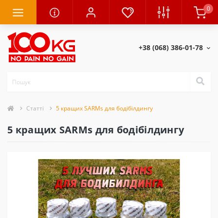
0
+38 (068) 386-01-78
Статті
5 кращих SARMs для бодібілдингу
5 кращих SARMs для бодібілдингу