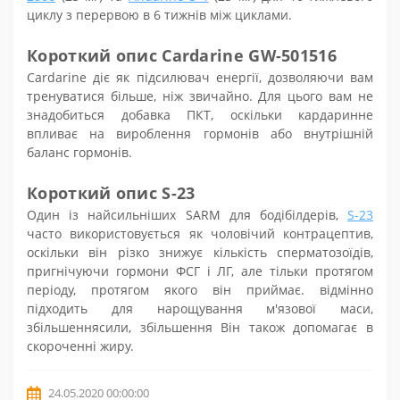
циклу з перервою в 6 тижнів між циклами.
Короткий опис Cardarine GW-501516
Cardarine
діє як підсилювач енергії, дозволяючи вам
тренуватися більше, ніж звичайно. Для цього вам не
знадобиться добавка
ПКТ
, оскільки
кардарин
не
впливає на вироблення гормонів або внутрішній
баланс гормонів.
Короткий опис
S
-23
Один із найсильніших SARM для бодібілдерів,
S-23
часто використовується як чоловічий контрацептив,
оскільки він різко знижує кількість сперматозоїдів,
пригнічуючи гормони ФСГ і ЛГ, але тільки протягом
періоду, протягом якого він приймає. відмінно
підходить для нарощування м'язової маси,
збільшення
сили, збільшення Він також допомагає в
скороченні жиру.
24.05.2020 00:00:00