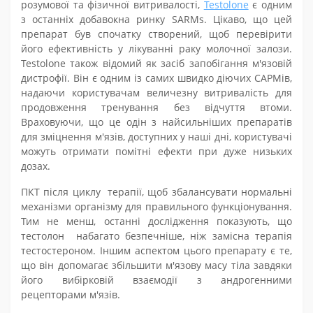
розумової та фізичної витривалості,
Testolone
є одним
з останніх до
бавок
на ринку SARM
s
. Цікаво, що цей
препарат
був спочатку створений, щоб перевірити
його ефективність у лікуванні раку молочної залози.
Testolone також відомий як засіб запобігання м'язовій
дистрофії. Він є одним із самих швидко діючих
САРМів
,
надаючи користувачам величезну витривалість для
продовження тренування без відчуття втоми.
Враховуючи, що це од
ін
з найсильніших препаратів
для зміцнення м'язів, доступних у наші дні, користувачі
можуть отримати помітні ефекти при дуже низьких
дозах.
ПКТ
після циклу терапії, щоб збалансувати нормальні
механізми організму для правильного функціонування.
Тим не менш, останні дослідження показують, що
тестолон набагато безпечніше, ніж замісна терапія
тестостероном. Іншим аспектом цього препарату є те,
що він допомагає збільшити м'язову масу тіла завдяки
його вибірковій взаємодії з андрогенними
рецепторами м'язів.