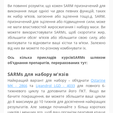
Ви повинні розуміти, що кожен SARM призначений для
виконання лише однієї чи двох певних функцій, таких
як
набір м'язів
, загоєння або зцілення тощо.
д
. SARM,
призначений для зцілення або підвищення сили, може
не мати властивостей жиросжигания
і
набору маси
. Ви
можете використовувати SARM
s
, щоб скоротити жир,
збільшити обсяг м'язів або збільшити свою силу, або
вилікувати та відновити ваші кістки та м'язи. Залежно
від них ви можете по-різному
комбінувати
їх
.
Ось кілька прикладів
курсів
SARM
s
шляхом
об'єднання препаратів, перерахованих тут:
SARMs для
набору м'язів
Найкращий варіант для
набору
– об'єднати
Ostarine
MK - 2866
та
Ligandrol LGD - 4033
для повного 6-
тижневого циклу та доповнити його
ПКТ
. Якщо ви
бачите покращення, ви можете збільшити ваші цикли
до 8 максимум до 10 тижнів для досягнення найкращих
результатів. Але завжди починайте з більш коротких
циклів і менших доз, щоб ваш організм реагував краще