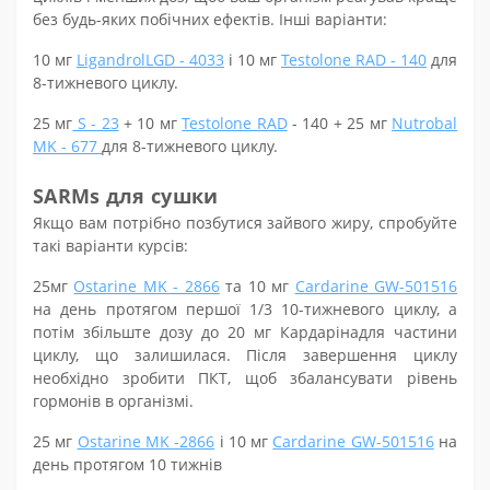
без будь-яких побічних ефектів. Інші варіанти:
10 мг
LigandrolLGD - 4033
і 10 мг
Testolone RAD - 140
для
8-тижневого циклу.
25 мг
S - 23
+ 10 мг
Testolone RAD
- 140 + 25 мг
Nutrobal
MK - 677
для 8-тижневого циклу.
SARMs для
сушки
Якщо вам
потрібно позбутися
зайвого жиру
, спробуйте
такі варіанти
курсів
:
25
мг
Ostarine MK - 2866
та
10 мг
Cardarine GW-501516
на день протягом першої 1/3 10-тижневого циклу, а
потім збільште дозу до 20 мг
Кардаріна
для частини
циклу, що залишилася. Після завершення циклу
необхідно зробити ПКТ
, щоб збалансувати рівень
гормонів в організмі.
2
5
мг
Ostarine MK -2866
і 10 мг
Cardarine GW-501516
на
день протягом 10 тижнів