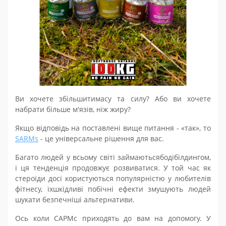
Ви хочете
збільшити
масу та силу? Або ви хочете
набрати більше м'язів, ніж жиру?
Якщо відповідь на поставлені вище питання - «так», то
SARM
s
- це універсальне рішення для вас.
Багато людей у всьому світі
займаються
бодібілдинг
ом
,
і ця тенденція продовжує розвиватися. У той час як
стероїди досі користуються популярністю у любителів
фітнесу,
їх
шкідливі побічні ефекти змушують людей
шукати безпечніші альтернативи.
Ось коли
САРМс
приходять до вам на допомогу. У