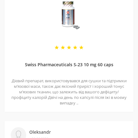
дозах.тестостерону в організмі, тому проведення ПКТ
не потрібне незалежно від тривалості курсу.
Дозування та спосіб прийому
GW-501516 (Cardarine):
Рекомендоване дозування кардарину становить 10-20
мг на добу. Циклічне вживання – до 8 тижнів. Через
період напіврозпаду приблизно 20-24 години,
приймати препарат рекомендується, один раз на день.
Swiss Pharmaceuticals S-23 10 mg 60 caps
У разі підвищеного дозування (від 20мг/добу), можна
використовувати дві порції кожні 10-12 годин.
Приймати на голодний шлунок, вранці після сну і
Дієвий препарат, використовувався для сушки та підтримки
ввечері перед сном.
мʼязової маси, також дає якісний приріст і хороший тонус
мʼязових тканин, що залежить від вашого дефіциту/
профіциту калорій Двічі на день по капсулі після їжі в моєму
випадку ..
Oleksandr