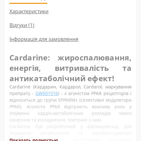
Характеристики
Відгуки (1)
Інформація для замовлення
Cardarine: жироспалювання,
енергія, витривалість та
антикатаболічний ефект!
Cardarine (Кардарин, Кардарол, Cardarol, маркування
препрату -
GW501516
) - є агоністом PPAR рецепторів і
відноситься до групи SPPARMs (селективні модулятори
PPAR). Агоністи PPAR відіграють важливу роль у
лікуванні кардіо-метаболічних розладів через
ожиріння та ускладнення, пов'язані з ним.
Cardarine був розроблений у фармацевтиці, для
лікування метаболічних та серцево-судинних
захворювань. Клінічні дослідження препарату
Показать полностью