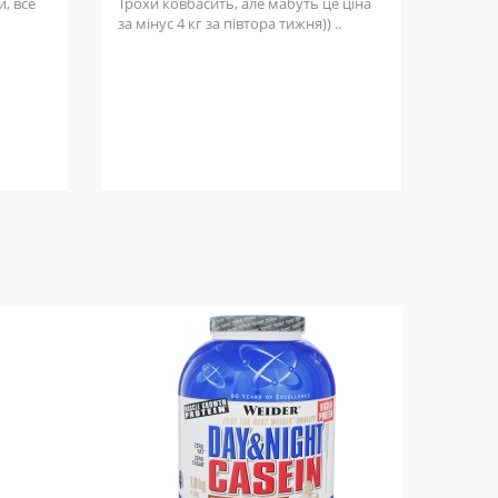
, все
Трохи ковбасить, але мабуть це ціна
за мінус 4 кг за півтора тижня)) ..