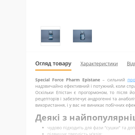
Огляд товару
Характеристики
Від
Special Force Pharm Epistane
– сильний
пр
надзвичайно ефективний і потужний, коли спр
Оскільки Епістан є прогормоном, то після й
рецепторів і забезпечує андрогенні та анабол
використання, і у вас не виникає побічних ефек
Деякі з найпопулярніш
чудово підходить для фази "сушки" та до
підвищує твердість м'язів;