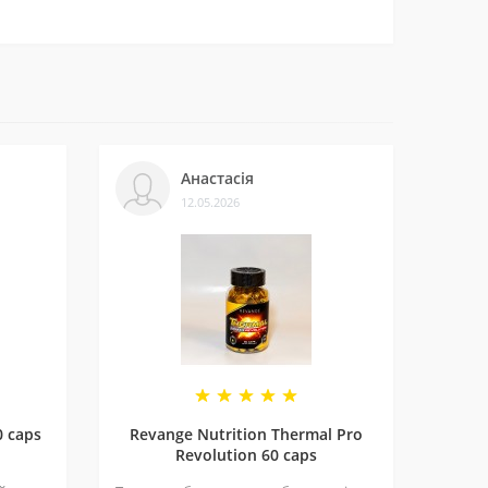
ти.
леннями на нашій сторінці у
Telegram-каналі
.
Анастасія
12.05.2026
и багатьом клієнтам. Нам приємно, що нас
0 caps
Revange Nutrition Thermal Pro
Revolution 60 caps