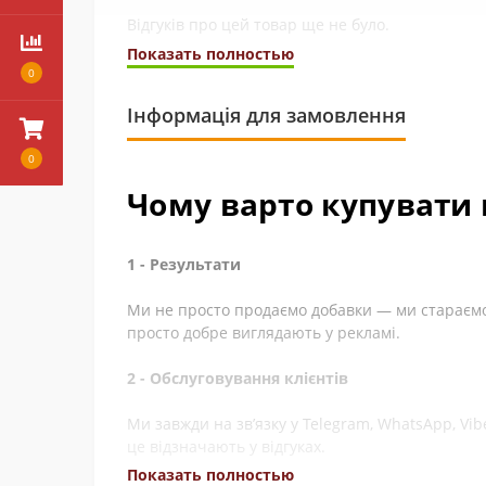
Рекомендоване спожив
Відгуків про цей товар ще не було.
1 капсула в день з достатньою кількістю рідини
Показать полностью
Типовий цикл триває 3-5 тижнів. Якщо хочут
0
дотримуйтесь повного ПКТ. Не приймайте, якщо
Інформація для замовлення
Не перевищуйте вказану добову дозу, що рекомендується. Продукт не мо
Зберігати у недоступному для дітей місці. Вагітним і жінкам, що годують,
Комплектація, зовнішній вигляд та характеристики продукту можуть
0
Чому варто купувати 
1 - Результати
Ми не просто продаємо добавки — ми стараємос
просто добре виглядають у рекламі.
2 - Обслуговування клієнтів
Ми завжди на зв’язку у Telegram, WhatsApp, Vi
це відзначають у відгуках.
Показать полностью