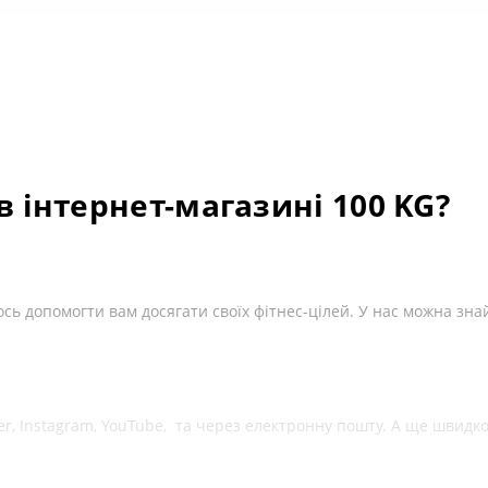
ання Special Force Pharm Epi
. Вищі дози для досвідчених користувачів слід обговорити з лік
ь збільшення маси, може бути кращим цикл, що складається з
 у вас є будь-які попередні захворювання. Перед застосуванням
же замінити різноманітне та збалансоване харчування. Зберігати в сухому прохолодному місці да
 а також тим, хто приймає будь-які медичні препарати або перебуває під медичним наглядом, необхід
 відрізнятися від представлених на сайті та змінюватися виробником без попередження.
в інтернет-магазині 100 KG?
ь допомогти вам досягати своїх фітнес-цілей. У нас можна зна
ber, Instagram, YouTube, та через електронну пошту. А ще швид