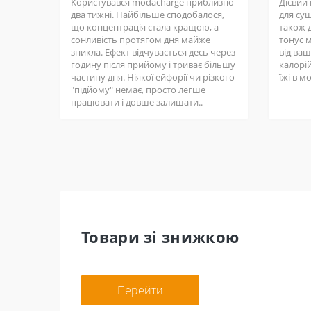
Користувався modacharge приблизно
Дієвий
два тижні. Найбільше сподобалося,
для суш
що концентрація стала кращою, а
також д
сонливість протягом дня майже
тонус 
зникла. Ефект відчувається десь через
від ва
годину після прийому і триває більшу
калорій
частину дня. Ніякої ейфорії чи різкого
їжі в м
"підйому" немає, просто легше
працювати і довше залишати..
Товари зі знижкою
Перейти