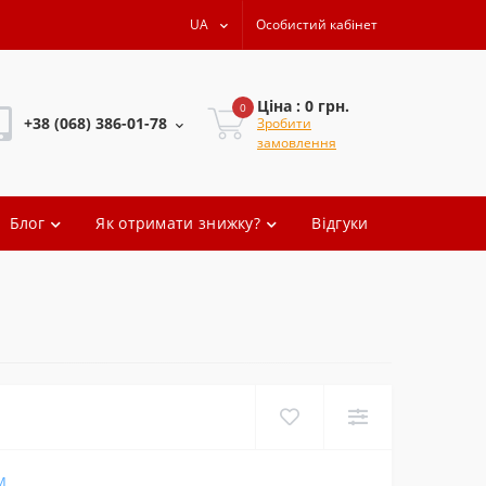
UA
Особистий кабінет
Ціна : 0 грн.
0
+38 (068) 386-01-78
Зробити
замовлення
+38 (068) 386-01-78
Блог
Як отримати знижку?
Відгуки
+38 (068) 386-01-78
+38 (068) 386-01-78
oleg.artem
M