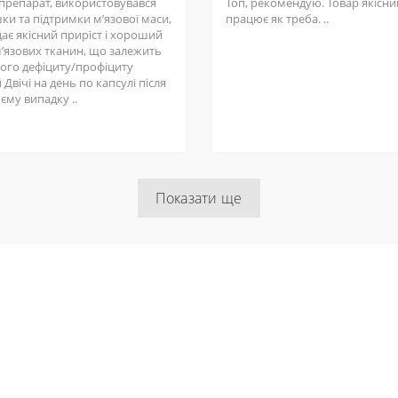
 препарат, використовувався
Топ, рекомендую. Товар якісний
ки та підтримки мʼязової маси,
працює як треба. ..
ає якісний приріст і хороший
мʼязових тканин, що залежить
шого дефіциту/профіциту
 Двічі на день по капсулі після
оєму випадку ..
Показати ще