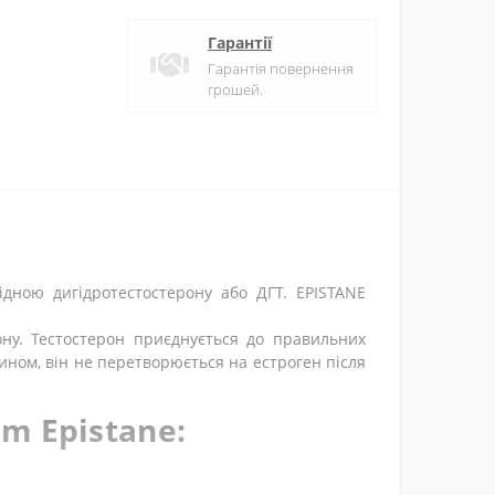
Гарантії
Гарантія повернення
грошей.
ідною дигідротестостерону або ДГТ. EPISTANE
ону. Тестостерон приєднується до правильних
чином, він не перетворюється на естроген після
m Epistane: