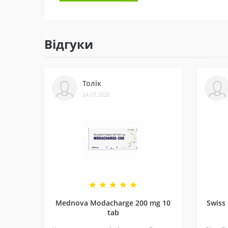
3 - Безпека
Ми сертифіковані на Prom і маємо багато відгу
Відгуки
4 - Спеціальні пропозиції
Маємо хороші ціни завдяки прямим контактам 
Толік
5 - Репутація
24.07.2026
Ми працюємо з 2011 року. За цей час відправи
рекомендують і повертаються знову.
Mednova Modacharge 200 mg 10
Swiss
tab