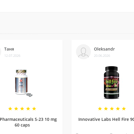
ків на різних платформах. Це підтверджує, що нам можна довіря
із постачальниками. Часто бувають знижки — слідкуйте за онов
Таня
Oleksandr
12.07.2026
20.06.2026
ли безліч замовлень, протестували багато продуктів і допомогл
 Pharmaceuticals S-23 10 mg
Innovative Labs Hell Fire 9
60 caps