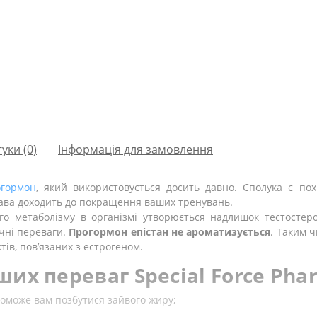
гуки (0)
Інформація для замовлення
огормон
, який використовується досить давно. Сполука є пох
ава доходить до покращення ваших тренувань.
ого метаболізму в організмі утворюється надлишок тестостер
ічні переваги.
Прогормон епістан не ароматизується
. Таким 
тів, пов’язаних з естрогеном.
их переваг Special Force Phar
поможе вам позбутися зайвого жиру;