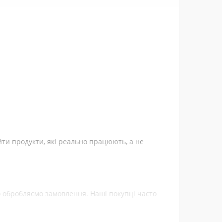
stane:
арем або спеціалістом.
 50 мг протягом 4 тижнів або більше. Завжди
 проконсультуйтеся з лікарем.
леко від прямих сонячних променів. Чи не підходить для вегетаріанців.
но перед вживанням проконсультуватися з лікарем.
йти продукти, які реально працюють, а не
ко обробляємо замовлення. Наші покупці часто