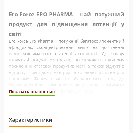
Ero Force ERO PHARMA - най потужний
продукт для підвищення потенції у
світі!
Ero Force Ero Pharma – потужний багатокомпонентний
афродизіак, сконцентрований лише на досягненні
вами максимальної статевої активності. До складу
входять 4 потужні екстракти, що сприяють значному
посиленню статевої продуктивності, а також відчуттів
від акту. При цьому має ряд позитивних якостей для
організму. Формула якісно збалансована, тому до
складу додані два компоненти, які дозволять отримати
максимум від потужного складу Ero Force.
Показать полностью
Переваги афродизіаку Ero Force від Ero
Pharma:
Збільшення якості та тривалості акта;
Характеристики
Більш гострі відчуття;
Потужна сексуальна активність та повний