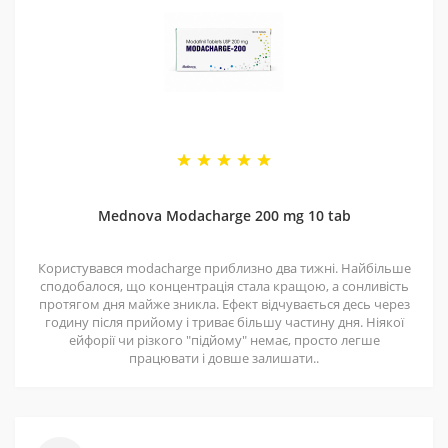
4 - Спеціальні пропозиції
фосфодіестерази 5 типу (ФДЕ5).
Ще два важливі компоненти – це
екстракт
Маємо хороші ціни завдяки прямим контактам із
виноградних кісточок
та
Нарингін
забезпечують
постачальниками. Часто бувають знижки — слідкуйте
засвоювання та 100% ефективність компонентів
за оновленнями на нашій сторінці у
Telegram-каналі
.
добавки.
Склад препарату для посилення
5 - Репутація
потенції Ero Force:
Ми працюємо з 2011 року. За цей час відправили
безліч замовлень, протестували багато продуктів і
Mednova Modacharge 200 mg 10 tab
допомогли багатьом клієнтам. Нам приємно, що нас
рекомендують і повертаються знову.
Користувався modacharge приблизно два тижні. Найбільше
сподобалося, що концентрація стала кращою, а сонливість
протягом дня майже зникла. Ефект відчувається десь через
годину після прийому і триває більшу частину дня. Ніякої
ейфорії чи різкого "підйому" немає, просто легше
працювати і довше залишати..