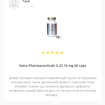
Таня
12.07.2026
Як приймати Ero Force підвищення
ерекції?
1 таблетка за годину до статевого акту.
Використання ERO FORCE іншими
добавками:
ERO FORCE може використовуватися паралельно з
Swiss Pharmaceuticals S-23 10 mg 60 caps
іншими продуктами фірм Revange Nutrition, Core Labs,
Concealed Labs etc.
Для максимального ефекту ERO FORCE можна
Дієвий препарат, використовувався для сушки та підтримки
поєднати з:
мʼязової маси, також дає якісний приріст і хороший тонус
- Test Erection
мʼязових тканин, що залежить від вашого дефіциту/
профіциту калорій Двічі на день по капсулі після їжі в моєму
- Test Eruption
випадку ..
- ZМА Rx +
- Knock Out