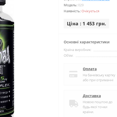
Модель:
029
Наявність:
Очікується
Ціна : 1 453 грн.
Основні характеристики
Країна виробник:
Об'єм:
Оплата
На банківську картку
або при отриманні
Доставка
Новою поштою до
будь-якої точки
країни.