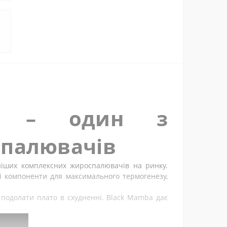
я
ba – один з
спалювачів
іших комплексних жироспалювачів на ринку.
ші компоненти для максимального термогенезу,
 подолати плато в схудненні. Black Mamba дає