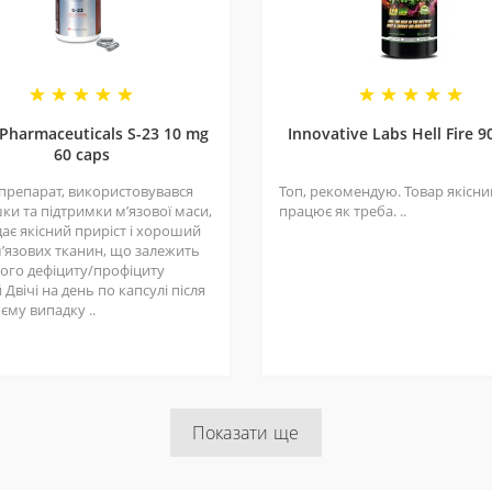
 фото та змінюватися виробником без попередження.
ристовую його в якості передтрену. Він допомогає підняти сра*
 Pharmaceuticals S-23 10 mg
Innovative Labs Hell Fire 9
бігу на довгі дистанції, так і для кроссфіту.
60 caps
 препарат, використовувався
Топ, рекомендую. Товар якісний
ки та підтримки мʼязової маси,
працює як треба. ..
ає якісний приріст і хороший
мʼязових тканин, що залежить
шого дефіциту/профіциту
 Двічі на день по капсулі після
оєму випадку ..
ла майже на 5 кг, але після закінчення упаковки мені вже дуже
я не знаю, чи використовувала б його знову.
Показати ще