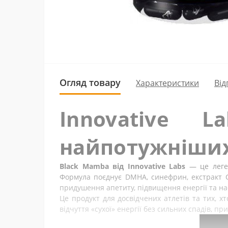
Огляд товару
Характеристики
Від
Innovative
найпотужніших
Black Mamba від Innovative Labs
— це леген
Формула поєднує DMHA, синефрин, екстракт Ca
придушення апетиту, підвищення енергії та н
Це продукт для досвідчених атлетів та тих, 
відчуття «сухої» енергії без сильних спадів, 