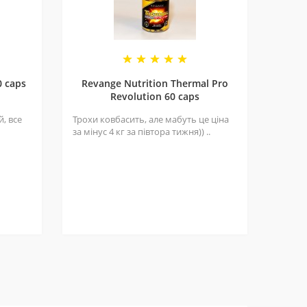
у навіть рано вранці. Добре підходить як
0 caps
Revange Nutrition Thermal Pro
Revolution 60 caps
, все
Трохи ковбасить, але мабуть це ціна
за мінус 4 кг за півтора тижня)) ..
 набридла надмірна стимуляція. Він працює,