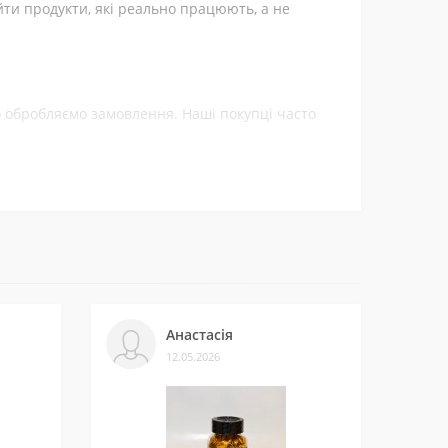
йти продукти, які реально працюють, а не
ко обробляємо замовлення. Наші покупці часто
тори, як сальбутамол і кленбутерол
ти.
леннями на нашій сторінці у
Telegram-каналі
.
Анастасія
енуванням або обідом (не пізніше 16:00).
12.05.2026
ими стимуляторами (кава, чай, енергетики).
и багатьом клієнтам. Нам приємно, що нас
для екстремального результату! Доставка по
 слабкості!
подалі від дітей. Вагітним, годуючим та людям з медичними препаратами —