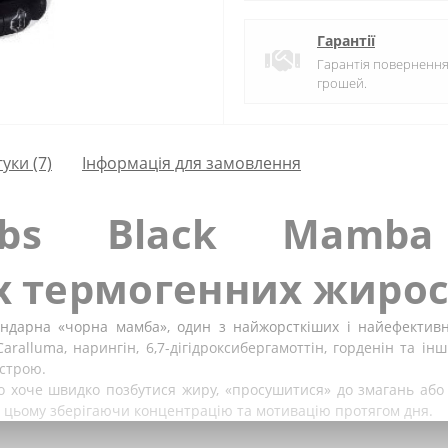
Гарантії
Гарантія поверненн
грошей.
гуки (7)
Інформація для замовлення
 Labs Black Mam
 термогенних жиро
дарна «чорна мамба», один з найжорсткіших і найефективн
ralluma, нарингін, 6,7-дігідроксибергамоттін, горденін та ін
астрою.
хто хоче швидко позбутися жиру, «просушитися» до змагань або
при цьому зберігаючи концентрацію та мотивацію протягом дня.