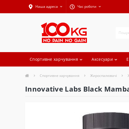
Наша адреса
Час роботи
Спортивне харчування
Аксесуари
Е
Спортивне харчування
Жироспалювачі
Innovative Labs Black Mamba