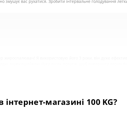
но змушує вас рухатися. Зробити інтервальне голодування легким
вації
ь на тренуваннях
а 2–4 тижні
roprietary blend):
р жироспалювач! Я використовую його 3 роки, він дуже ефективн
одні знову приймаю його після пологів, щоб повернути гарну фі
в інтернет-магазині 100 KG?
 знаю про його можливості спалювання жиру, але зосередженість
цього, заробили мої 5 зірок.