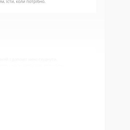
, їсти, коли потрібно.
ий і допоміг мені схуднути.
гуру і мати заряд для тренувань.
, пильність та енергія, які ви отримуєте