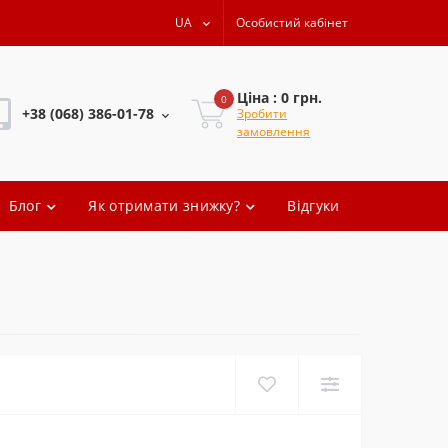
UA
Особистий кабінет
Ціна : 0 грн.
0
+38 (068) 386-01-78
Зробити
замовлення
+38 (068) 386-01-78
Блог
Як отримати знижку?
Відгуки
+38 (068) 386-01-78
+38 (068) 386-01-78
oleg.artem