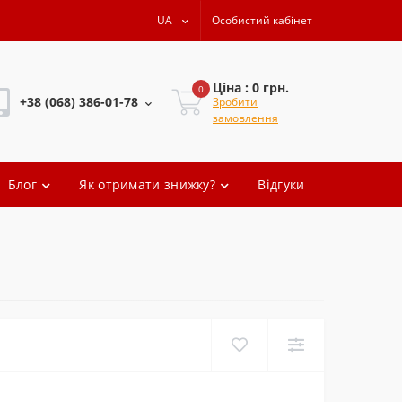
UA
Особистий кабінет
Ціна : 0 грн.
0
+38 (068) 386-01-78
Зробити
замовлення
+38 (068) 386-01-78
Блог
Як отримати знижку?
Відгуки
+38 (068) 386-01-78
+38 (068) 386-01-78
oleg.artem