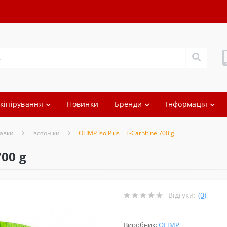
кіпірування
Новинки
Бренди
Інформація
авки
Ізотоніки
OLIMP Iso Plus + L-Carnitine 700 g
700 g
Відгуки:
(0)
Виробник:
OLIMP