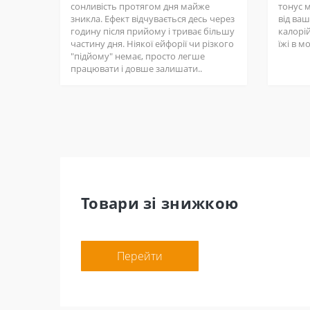
сонливість протягом дня майже
тонус 
зникла. Ефект відчувається десь через
від ва
годину після прийому і триває більшу
калорій
частину дня. Ніякої ейфорії чи різкого
їжі в м
"підйому" немає, просто легше
працювати і довше залишати..
Товари зі знижкою
Перейти