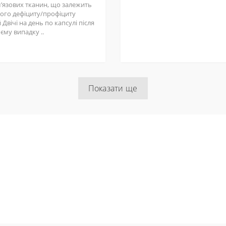
мʼязових тканин, що залежить
шого дефіциту/профіциту
 Двічі на день по капсулі після
оєму випадку ..
Показати ще