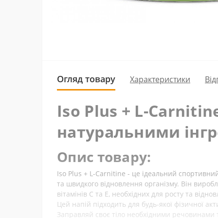
Огляд товару
Характеристики
Від
Iso Plus + L-Carniti
натуральними інгр
Опис товару:
Iso Plus + L-Carnitine - це ідеальний спортивн
та швидкого відновлення організму. Він виробл
вітамінів C та E, необхідних для росту та віднов
Цей напій підходить для будь-якої фізичної акт
Заправляй своє тіло необхідними речовинами та 