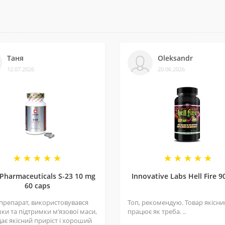
із постачальниками. Часто бувають знижки — слідкуйте за онов
Таня
Oleksandr
12.07.2026
20.06.2026
ли безліч замовлень, протестували багато продуктів і допомогл
 Pharmaceuticals S-23 10 mg
Innovative Labs Hell Fire 9
60 caps
 препарат, використовувався
Топ, рекомендую. Товар якісний
ки та підтримки мʼязової маси,
працює як треба. ..
ає якісний приріст і хороший