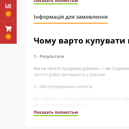
Показать полностью
0
Інформація для замовлення
0
Чому варто купувати 
1 - Результати
Ми не просто продаємо добавки — ми стараємос
просто добре виглядають у рекламі.
2 - Обслуговування клієнтів
Ми завжди на зв’язку у Telegram, WhatsApp, Vi
це відзначають у відгуках.
Показать полностью
3 - Безпека
Ми сертифіковані на Prom і маємо багато відгу