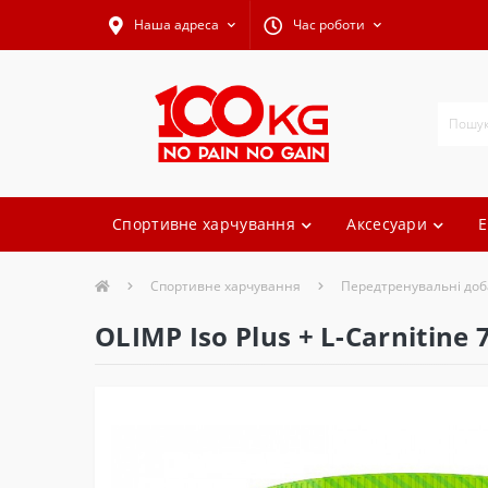
Наша адреса
Час роботи
Спортивне харчування
Аксесуари
Е
Спортивне харчування
Передтренувальні доб
OLIMP Iso Plus + L-Carnitine 