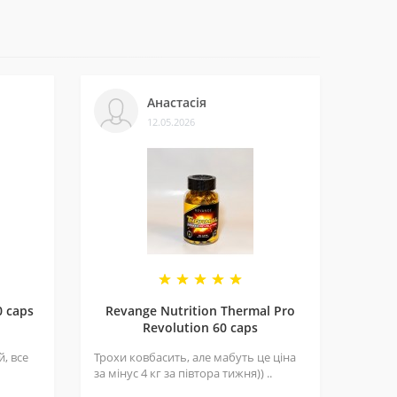
леннями на нашій сторінці у
Telegram-каналі
.
Анастасія
12.05.2026
и багатьом клієнтам. Нам приємно, що нас
0 caps
Revange Nutrition Thermal Pro
Revolution 60 caps
, все
Трохи ковбасить, але мабуть це ціна
за мінус 4 кг за півтора тижня)) ..