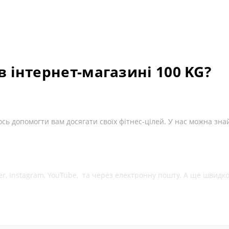
в інтернет-магазині 100 KG?
ь допомогти вам досягати своїх фітнес-цілей. У нас можна зна
ber, Instagram, YouTube, та через електронну пошту. А ще швид
ків на різних платформах. Це підтверджує, що нам можна довіря