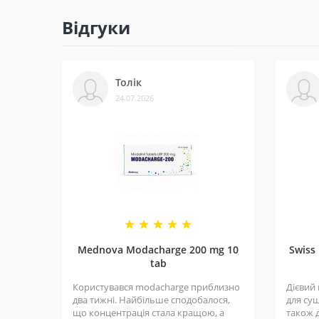
Відгуки
4 - Спеціальні пропозиції
Маємо хороші ціни завдяки прямим контактам 
Толік
5 - Репутація
24.07.2026
Ми працюємо з 2011 року. За цей час відправи
рекомендують і повертаються знову.
Mednova Modacharge 200 mg 10
Swiss
tab
Користувався modacharge приблизно
Дієвий
два тижні. Найбільше сподобалося,
для суш
що концентрація стала кращою, а
також д