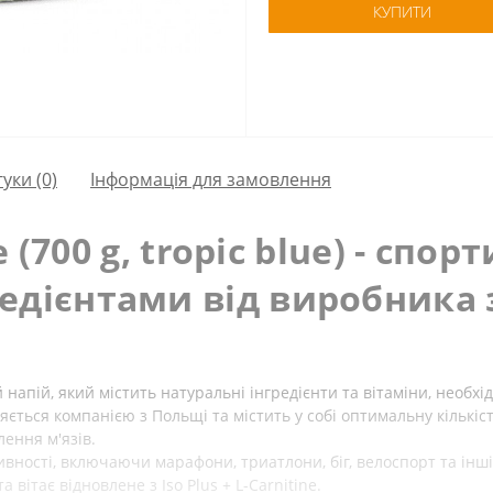
КУПИТИ
гуки (0)
Інформація для замовлення
ne (700 g, tropic blue) - спо
едієнтами від виробника 
ий напій, який містить натуральні інгредієнти та вітаміни, необ
яється компанією з Польщі та містить у собі оптимальну кількіс
лення м'язів.
ивності, включаючи марафони, триатлони, біг, велоспорт та інші
вітає відновлене з Iso Plus + L-Carnitine.