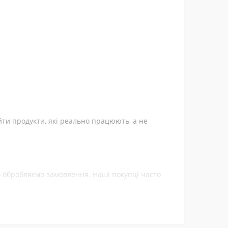
йти продукти, які реально працюють, а не
ко обробляємо замовлення. Наші покупці часто
ти.