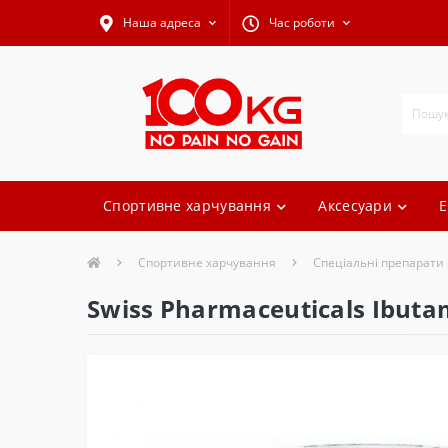
Наша адреса
Час роботи
Спортивне харчування
Аксесуари
Е
Спортивне харчування
Спеціальні препарати
Swiss Pharmaceuticals Ibuta