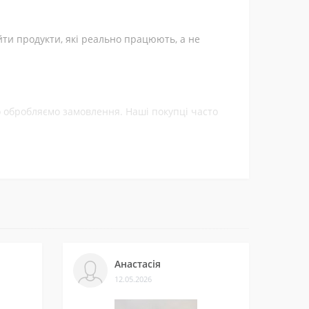
відчув результати, більше не боліли коліна,
оміг мені. Сон став трохи краще.
йти продукти, які реально працюють, а не
ко обробляємо замовлення. Наші покупці часто
ти.
леннями на нашій сторінці у
Telegram-каналі
.
Анастасія
12.05.2026
и багатьом клієнтам. Нам приємно, що нас