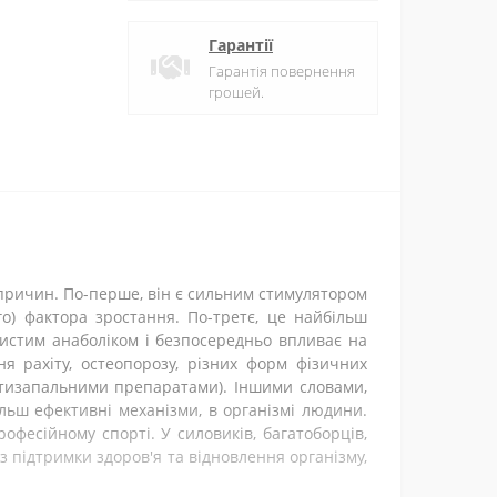
Гарантії
Гарантія повернення
грошей.
 причин. По-перше, він є сильним стимулятором
го) фактора зростання. По-третє, це найбільш
чистим анаболіком і безпосередньо впливає на
ня рахіту, остеопорозу, різних форм фізичних
ротизапальними препаратами). Іншими словами,
льш ефективні механізми, в організмі людини.
фесійному спорті. У силовиків, багатоборців,
з підтримки здоров'я та відновлення організму,