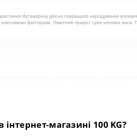
по 1 капсулі, з першим та останнім прийомами їжі.
ристання ібутаморену дійсно покращило нарощування м'язової
ох місяців прийому, бажано зробити паузу в 1-2 тижні, після чо
 ключовими факторами. Помітний приріст сухої м'язової маси. Т
ерез прояви побічних ефектів, пов'язаних з підвищенням кров'яно
же замінити різноманітне та збалансоване харчування. Зберігати в сухому прохолодному місці да
 а також тим, хто приймає будь-які медичні препарати або перебуває під медичним наглядом, необхід
 відрізнятися від представлених на сайті та змінюватися виробником без попередження.
маю цей мк вже досить давно і мушу сказати, що всі мої очікув
ше сил і дозволяє набирати вагу. На одну зірку меньше за те, що
а трата пластику.
в інтернет-магазині 100 KG?