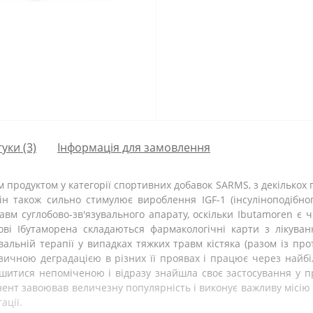
гуки (3)
Інформація для замовлення
 продуктом у категорії спортивних добавок SARMS, з декількох
ін також сильно стимулює вироблення IGF-1 (інсуліноподібно
вм суглобово-зв'язувального апарату, оскільки Ibutamoren є 
нові Ібутаморена складаються фармакологічні карти з лікуван
вальній терапії у випадках тяжких травм кістяка (разом із п
ичною деградацією в різних її проявах і працює через найбі
шитися непоміченою і відразу знайшла своє застосування у про
онент завоював величезну популярність і виконує важливу місію 
ації.