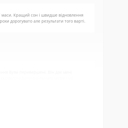
 маси. Кращий сон і швидше відновлення
го продовжити застосування препарату.
рохи дорогувато але результати того варті.
го тиску.
леко від прямих сонячних променів. Чи не підходить для вегетаріанців.
но перед вживанням проконсультуватися з лікарем.
ання були перевершені. Він дає мені
 всередині багато вільного місця і це