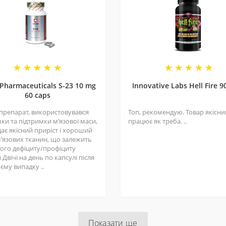
 Pharmaceuticals S-23 10 mg
Innovative Labs Hell Fire 9
60 caps
 препарат, використовувався
Топ, рекомендую. Товар якісний
ки та підтримки мʼязової маси,
працює як треба. ..
ає якісний приріст і хороший
мʼязових тканин, що залежить
шого дефіциту/профіциту
 Двічі на день по капсулі після
оєму випадку ..
Показати ще