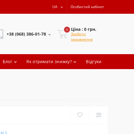
UA
Особистий кабінет
Ціна : 0 грн.
0
+38 (068) 386-01-78
Зробити
замовлення
+38 (068) 386-01-78
Блог
Як отримати знижку?
Відгуки
+38 (068) 386-01-78
+38 (068) 386-01-78
oleg.artem
CALS