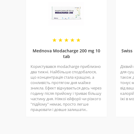
рекомендують і повертаються знову.
Mednova Modacharge 200 mg 10
Swiss
tab
Користувався modacharge приблизно
Дієвий
два тижні. Найбільше сподобалося,
для суш
що концентрація стала кращою, а
також д
сонливість протягом дня майже
тонус 
зникла. Ефект відчувається десь через
від ва
годину після прийому і триває більшу
калорій
частину дня. Ніякої ейфорії чи різкого
їжі в м
"підйому" немає, просто легше
працювати і довше залишати..