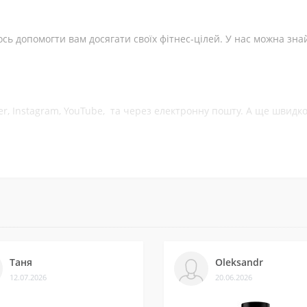
вив Mk677 цієї фірми 2 тижні тому. Буквально через кілька днів 
джу по бетону по 10 годин на день, тому цей продукт дійсно доп
ь допомогти вам досягати своїх фітнес-цілей. У нас можна зна
ber, Instagram, YouTube, та через електронну пошту. А ще швид
ків на різних платформах. Це підтверджує, що нам можна довіря
із постачальниками. Часто бувають знижки — слідкуйте за онов
Таня
Oleksandr
12.07.2026
20.06.2026
ли безліч замовлень, протестували багато продуктів і допомогл