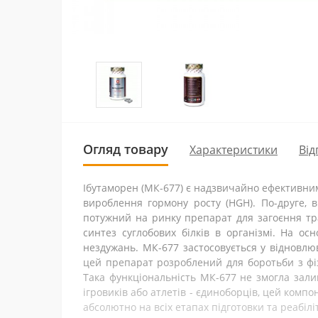
Огляд товару
Характеристики
Від
Ібутаморен (МК-677) є надзвичайно ефективним
вироблення гормону росту (HGH). По-друге, в
потужний на ринку препарат для загоєння тра
синтез суглобових білків в організмі. На ос
нездужань. МК-677 застосовується у відновлю
цей препарат розроблений для боротьби з фіз
Така функціональність МК-677 не змогла зали
ігровиків або атлетів - єдиноборців, цей комп
абсолютно на всіх етапах підготовки та реабіліт