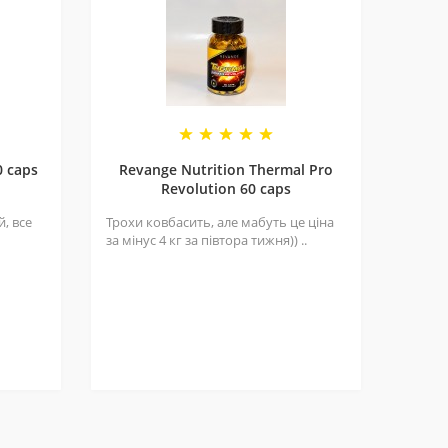
0 caps
Revange Nutrition Thermal Pro
Revolution 60 caps
, все
Трохи ковбасить, але мабуть це ціна
за мінус 4 кг за півтора тижня)) ..