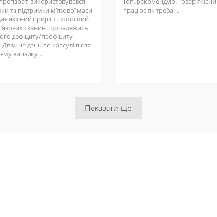
 препарат, використовувався
Топ, рекомендую. Товар якісний
ки та підтримки мʼязової маси,
працює як треба. ..
ає якісний приріст і хороший
мʼязових тканин, що залежить
шого дефіциту/профіциту
 Двічі на день по капсулі після
оєму випадку ..
Показати ще