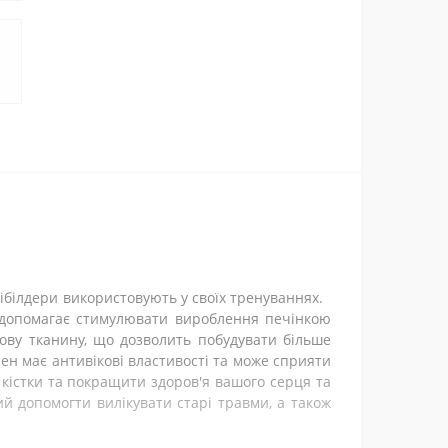
я
одібілдери використовують у своїх тренуваннях.
у допомагає стимулювати вироблення печінкою
лкову тканину, що дозволить побудувати більше
рен має антивікові властивості та може сприяти
 кістки та покращити здоров'я вашого серця та
ий допомогти вилікувати старі травми, а також