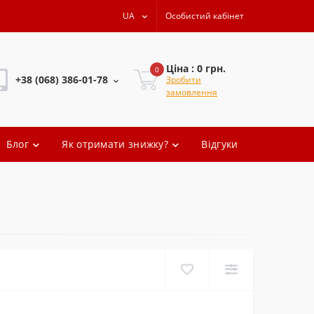
UA
Особистий кабінет
Ціна : 0 грн.
0
+38 (068) 386-01-78
Зробити
замовлення
+38 (068) 386-01-78
Блог
Як отримати знижку?
Відгуки
+38 (068) 386-01-78
+38 (068) 386-01-78
oleg.artem