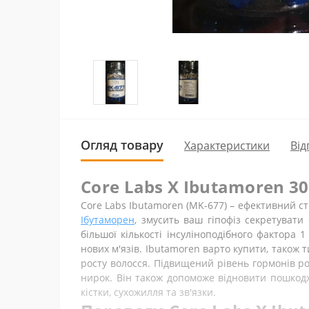
Огляд товару
Характеристики
Від
Core Labs X Ibutamoren 3
Core Labs Ibutamoren (MK-677) – ефективний ст
Ібутаморен
, змусить ваш гіпофіз секретуват
більшої кількості інсуліноподібного фактора 
нових м'язів. Ibutamoren варто купити, також 
росту волосся. Підвищений рівень гормонів ро
нирок. Він також допоможе відновити пошкодже
кістки, сухожилля та зв'язки.