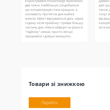
Користувався modacharge приблизно
Дієвий
два тижні. Найбільше сподобалося,
для суш
що концентрація стала кращою, а
також д
сонливість протягом дня майже
тонус 
зникла. Ефект відчувається десь через
від ва
годину після прийому і триває більшу
калорій
частину дня. Ніякої ейфорії чи різкого
їжі в м
"підйому" немає, просто легше
працювати і довше залишати..
Товари зі знижкою
Перейти