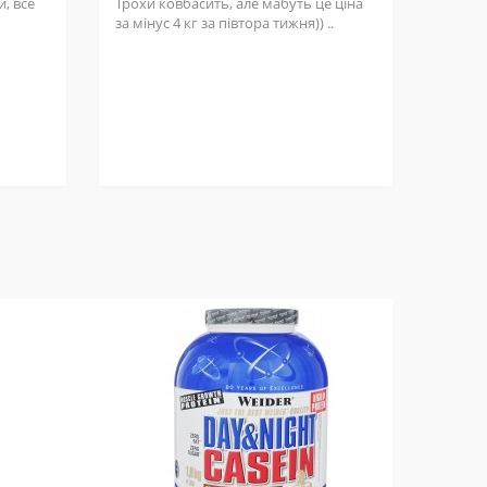
, все
Трохи ковбасить, але мабуть це ціна
за мінус 4 кг за півтора тижня)) ..