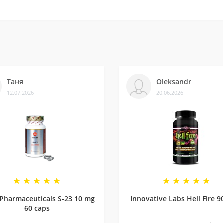
ків на різних платформах. Це підтверджує, що нам можна довіря
із постачальниками. Часто бувають знижки — слідкуйте за онов
Таня
Oleksandr
12.07.2026
20.06.2026
ли безліч замовлень, протестували багато продуктів і допомогл
oren застосування
Це означає, що Вам необхідно приймати по одній капсулі на ден
же замінити різноманітне та збалансоване харчування. Зберігати в сухому прохолодному місці да
 а також тим, хто приймає будь-які медичні препарати або перебуває під медичним наглядом, необхід
 відрізнятися від представлених на сайті та змінюватися виробником без попередження.
 Pharmaceuticals S-23 10 mg
Innovative Labs Hell Fire 9
60 caps