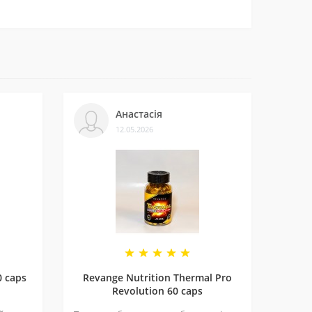
ти.
леннями на нашій сторінці у
Telegram-каналі
.
Анастасія
12.05.2026
и багатьом клієнтам. Нам приємно, що нас
ь, 4 дні, а потім зробити перерву 3 дні і так
леко від прямих сонячних променів. Чи не підходить для вегетаріанців.
но перед вживанням проконсультуватися з лікарем.
0 caps
Revange Nutrition Thermal Pro
Revolution 60 caps