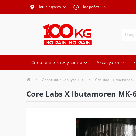
Наша адреса
Час роботи
Спортивне харчування
Аксесуари
Е
Спортивне харчування
Спеціальні препарати
Core Labs X Ibutamoren MK-6