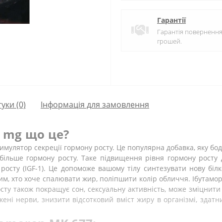
Гарантії
Гарантія поверненн
грошей.
гуки (0)
Інформація для замовлення
0 mg що це?
имулятор секреції гормону росту. Це популярна добавка, яку б
и більше гормону росту. Таке підвищення рівня гормону рост
1 росту (IGF-1). Це допоможе вашому тілу синтезувати нову бі
тим, хто хоче спалювати жир, поліпшити колір обличчя. Ібутамо
сту також покращує сон, сексуальну активність, може зміцнити
ні нерви, знизити відсотковий вміст жиру в організмі, здатн