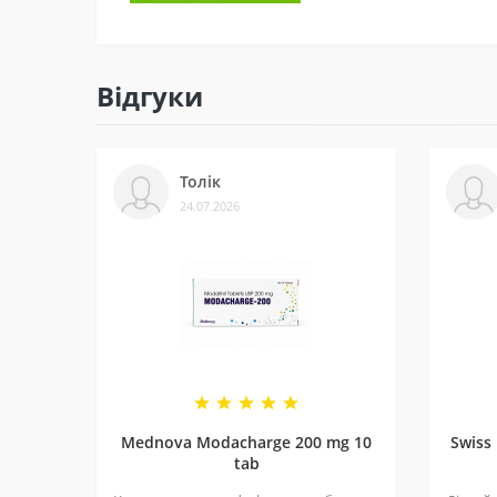
3 - Безпека
Ми сертифіковані на Prom і маємо багато відгу
Відгуки
4 - Спеціальні пропозиції
Маємо хороші ціни завдяки прямим контактам 
Толік
5 - Репутація
24.07.2026
Ми працюємо з 2011 року. За цей час відправи
рекомендують і повертаються знову.
SARMs Core Labs X Ibutam
Ібутаморен 30 мг приймається за схемою 4/3. 
далі.
Не перевищуйте вказану добову дозу, що рекомендується. Продукт не мо
Зберігати у недоступному для дітей місці. Вагітним і жінкам, що годують,
Комплектація, зовнішній вигляд та характеристики продукту можуть
Mednova Modacharge 200 mg 10
Swiss
tab