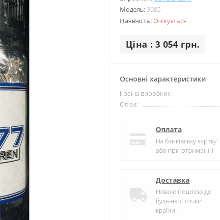
Модель:
3985
Наявність:
Очікується
Ціна : 3 054 грн.
Основні характеристики
Країна виробник:
Об'єм:
Оплата
На банківську картку
або при отриманні
Доставка
Новою поштою до
будь-якої точки
країни.